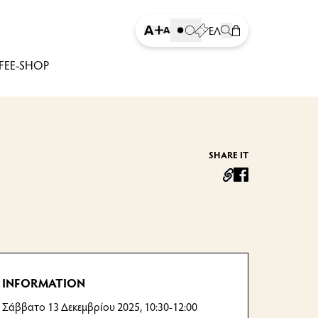
Tickets
Search
Eshop
ΕΛ
Toggle Dark Mode
Increase Font Size
Decrease Font Size
FE
E-SHOP
SHARE IT
facebook
INFORMATION
Σάββατο 13 Δεκεμβρίου 2025, 10:30-12:00