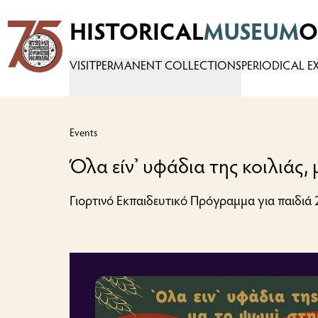
HISTORICAL
MUSEUM
O
Logo
VISIT
PERMANENT COLLECTIONS
PERIODICAL E
Events
Όλα είν’ υφάδια της κοιλιάς,
Γιορτινό Εκπαιδευτικό Πρόγραμμα για παιδιά 