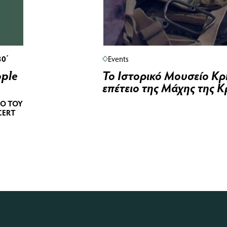
30΄
Events
ople
Το Ιστορικό Μουσείο Κρ
επέτειο της Μάχης της 
Ο ΤΟΥ
CERT