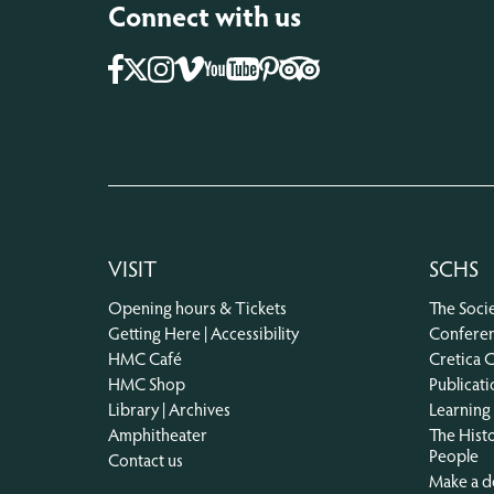
Connect with us
Facebook
Instagram
Vimeo
Pinterest
Tripadvisor
Youtube
X
VISIT
SCHS
Opening hours & Tickets
The Socie
Getting Here | Accessibility
Confere
HMC Café
Cretica 
HMC Shop
Publicati
Library | Archives
Learning
Amphitheater
The Histo
People
Contact us
Make a d