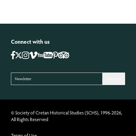
Connect with us
Facebook
Instagram
Vimeo
Pinterest
Tripadvisor
Youtube
X
Subscribe
© Society of Cretan Historical Studies (SCHS), 1996-2026,
All Rights Reserved
Terms of Use