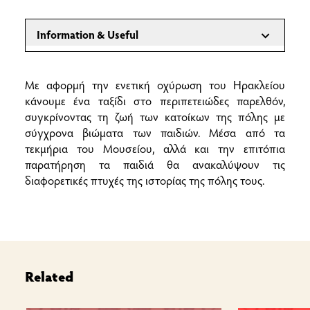
Information & Useful
INFORMATION
Με αφορμή την ενετική οχύρωση του Ηρακλείου
Οκτώβριος 2021 – Ιούνιος 2024
κάνουμε ένα ταξίδι στο περιπετειώδες παρελθόν,
Ηλικίες
: Δ΄- ΣΤ΄ Δημοτικού, Γυμνάσιο, Λύκειο
συγκρίνοντας τη ζωή των κατοίκων της πόλης με
Διάρκεια
: 90 λεπτά
σύγχρονα βιώματα των παιδιών. Μέσα από τα
Χώρος διεξαγωγής
: Αίθουσα
Α. Γ. Καλοκαιρινού
,
τεκμήρια του Μουσείου, αλλά και την επιτόπια
περίπατος στην πόλη (οδός Χάνδακος, οδός 25ης
παρατήρηση τα παιδιά θα ανακαλύψουν τις
Αυγούστου, πλατεία Ε. Βενιζέλου, οδός Δαιδάλου,
διαφορετικές πτυχές της ιστορίας της πόλης τους.
οδός Δικαιοσύνης, πλατεία Ελευθερίας)
Related