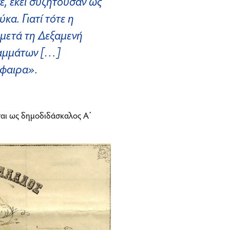
, εκεί συζητούσαν ως
κα. Γιατί τότε η
 μετά τη Δεξαμενή
ραμμάτων […]
σφαιρα».
ται ως δημοδιδάσκαλος Α΄