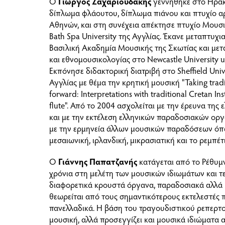
Ο
Γιώργος Ζαχαριουδάκης
γεννήθηκε στο Ηράκ
δίπλωμα φλάουτου, δίπλωμα πιάνου και πτυχίο α
Αθηνών, και στη συνέχεια απέκτησε πτυχίο Μουσικ
Bath Spa University της Αγγλίας. Έκανε μεταπτυχ
Βασιλική Ακαδημία Μουσικής της Σκωτίας και με
και εθνομουσικολογίας στο Newcastle University 
Εκπόνησε διδακτορική διατριβή στο Sheffield Univ
Αγγλίας με θέμα την κρητική μουσική "Taking trad
forward: Interpretations with traditional Cretan I
flute". Από το 2004 ασχολείται με την έρευνα της
και με την εκτέλεση ελληνικών παραδοσιακών ορ
με την ερμηνεία άλλων μουσικών παραδόσεων όπω
μεσαιωνική, ιρλανδική, μικρασιατική και το ρεμπέτ
Ο
Γιάννης Παπατζανής
κατάγεται από το Ρέθυμν
χρόνια στη μελέτη των μουσικών ιδιωμάτων και τ
διαφορετικά κρουστά όργανα, παραδοσιακά αλλά 
θεωρείται από τους σημαντικότερους εκτελεστές
πανελλαδικά.
Η βάση του τραγουδιστικού ρεπερτορ
μουσική, αλλά προσεγγίζει και μουσικά ιδιώματα