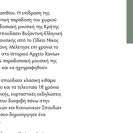
σιθίου. Η επίδραση της
ευτική παράδοση του χωριού
αδοσιακή μουσική της Κρήτης
ι σπουδάσει Βυζαντινή-Ελληνική
ουσικής από το Ωδείο Νίκος
νη. Μελέτησε επί χρόνια το
 στο Ιστορικό Αρχείο Χανίων
ην παραδοσιακή μουσική της
ν και να ηχογραφηθούν.
 σπούδασε κλασική κιθάρα
ο και τα τελευταία 18 χρόνια
ικής, εορταστικές εκδηλώσεις
 του διατριβή πάνω στην
ικών και Κοινωνικών Σπουδών
ι συν-δημιούργησε ένα
.