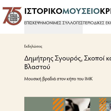
ΙΣΤΟΡΙΚΟ
ΜΟΥΣΕΙΟ
ΚΡ
Logo
ΕΠΙΣΚΕΨΗ
ΜΟΝΙΜΕΣ ΣΥΛΛΟΓΕΣ
ΠΕΡΙΟΔΙΚΕΣ Ε
Εκδηλώσεις
Δημήτρης Σγουρός, Σκοποί κ
Βλαστού
Μουσική βραδιά στον κήπο του ΙΜΚ