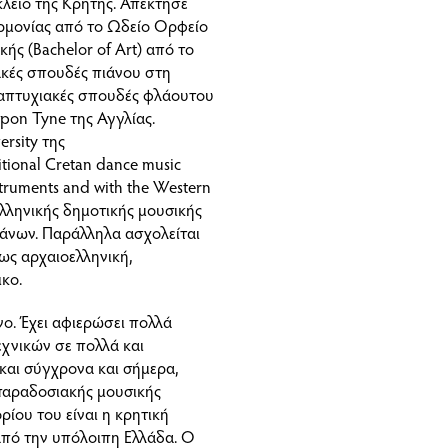
λειο της Κρήτης. Απέκτησε
ρμονίας από το Ωδείο Ορφείο
ής (Bachelor of Art) από το
ιακές σπουδές πιάνου στη
ταπτυχιακές σπουδές φλάουτου
upon Tyne της Αγγλίας.
ersity της
itional Cretan dance music
nstruments and with the Western
 ελληνικής δημοτικής μουσικής
γάνων. Παράλληλα ασχολείται
ς αρχαιοελληνική,
ικο.
ο. Έχει αφιερώσει πολλά
εχνικών σε πολλά και
και σύγχρονα και σήμερα,
 παραδοσιακής μουσικής
ίου του είναι η κρητική
 από την υπόλοιπη Ελλάδα. Ο