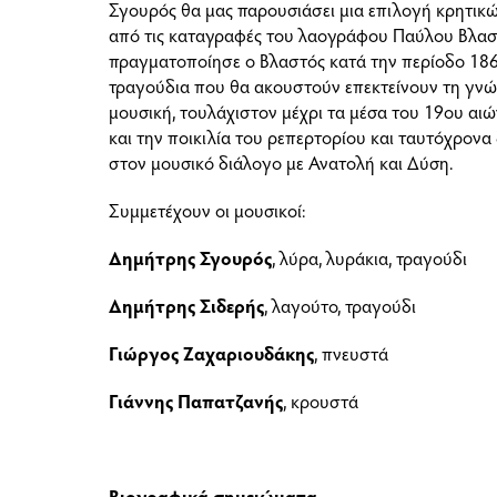
Σγουρός θα μας παρουσιάσει μια επιλογή κρητι
από τις καταγραφές του λαογράφου Παύλου Βλαστ
πραγματοποίησε ο Βλαστός κατά την περίοδο 186
τραγούδια που θα ακουστούν
επεκτείνουν τη γνώ
μουσική, τουλάχιστον μέχρι τα μέσα του 19ου αι
και την ποικιλία του ρεπερτορίου και ταυτόχρονα
στον μουσικό διάλογο με Ανατολή και Δύση.
Συμμετέχουν οι μουσικοί:
Δημήτρης Σγουρός
,
λύρα, λυράκια, τραγούδι
Δημήτρης Σιδερής
,
λαγούτο, τραγούδι
Γιώργος Ζαχαριουδάκης
, πνευστά
Γιάννης Παπατζανής
, κρουστά
Βιογραφικά σημειώματα