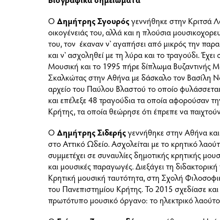
Ο
Δημήτρης Σγουρός
γεννήθηκε στην Κριτσά Λα
οικογένειάς του, αλλά και η πλούσια μουσικοχορ
του, τον έκαναν ν’ αγαπήσει από μικρός την παρ
και ν’ ασχοληθεί με τη λύρα και το τραγούδι. Έχε
Μουσική και το 1995 πήρε δίπλωμα Βυζαντινής Μ
Σκαλκώτας στην Αθήνα με δάσκαλο τον Βασίλη Νό
αρχείο του Παύλου Βλαστού το οποίο φυλάσσεται
και επέλεξε 48 τραγούδια τα οποία αφορούσαν τ
Κρήτης, τα οποία θεώρησε ότι έπρεπε να παιχτού
Ο
Δημήτρης Σιδερής
γεννήθηκε στην Αθήνα και
στο Αττικό Ωδείο. Ασχολείται με το κρητικό λαούτ
συμμετέχει σε συναυλίες δημοτικής κρητικής μουσ
και μουσικές παραγωγές. Διεξάγει τη διδακτορική
Κρητική μουσική ταυτότητα, στη Σχολή Φιλοσοφ
του Πανεπιστημίου Κρήτης. Το 2015 σχεδίασε κα
πρωτότυπο μουσικό όργανο: το ηλεκτρικό λαούτο