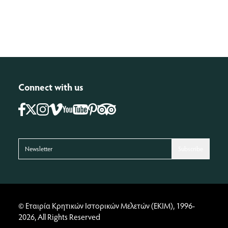
Connect with us
Facebook
Instagram
Vimeo
Pinterest
Tripadvisor
Youtube
X
Subscribe
© Εταιρία Κρητικών Ιστορικών Μελετών (ΕΚΙΜ), 1996-
2026, All Rights Reserved