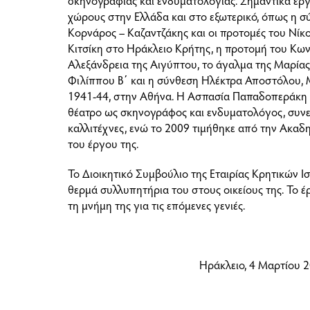
σκηνογραφίας και ενδυματολογίας. Σημαντικά έρ
χώρους στην Ελλάδα και στο εξωτερικό, όπως η 
Κορνάρος – Καζαντζάκης και οι προτομές του Νίκ
Κιτσίκη στο Ηράκλειο Κρήτης, η προτομή του Κ
Αλεξάνδρεια της Αιγύπτου, το άγαλμα της Μαρίας
Φιλίππου Β΄ και η σύνθεση Ηλέκτρα Αποστόλου, 
1941-44, στην Αθήνα. Η Ασπασία Παπαδοπεράκη
θέατρο ως σκηνογράφος και ενδυματολόγος, συν
καλλιτέχνες, ενώ το 2009 τιμήθηκε από την Ακαδ
του έργου της.
Το Διοικητικό Συμβούλιο της Εταιρίας Κρητικών 
θερμά συλλυπητήρια του στους οικείους της. Το έ
τη μνήμη της για τις επόμενες γενιές.
Ηράκλειο, 4 Μαρτίου 