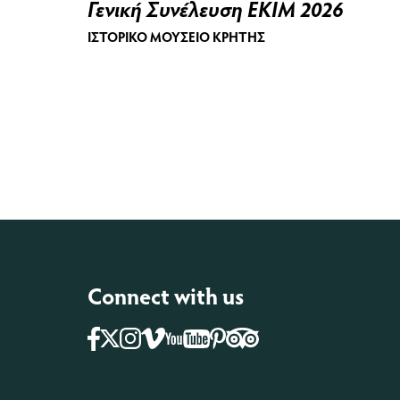
Γενική Συνέλευση ΕΚΙΜ 2026
ΙΣΤΟΡΙΚΌ ΜΟΥΣΕΊΟ ΚΡΉΤΗΣ
Connect with us
Facebook
Instagram
Vimeo
Pinterest
Tripadvisor
Youtube
X