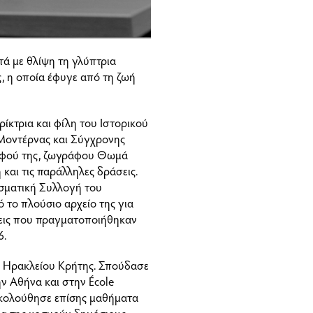
ά με θλίψη τη γλύπτρια
, η οποία έφυγε από τη ζωή
κτρια και φίλη του Ιστορικού
Μοντέρνας και Σύγχρονης
ελφού της, ζωγράφου Θωμά
αι τις παράλληλες δράσεις.
μισματική Συλλογή του
 το πλούσιο αρχείο της για
σεις που πραγματοποιήθηκαν
6.
 Ηρακλείου Κρήτης. Σπούδασε
 Αθήνα και στην École
ρακολούθησε επίσης μαθήματα