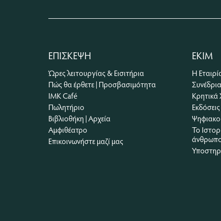
ΕΠΙΣΚΕΨΗ
ΕΚΙΜ
Ώρες λειτουργίας & Εισιτήρια
Η Εταιρί
Πώς θα έρθετε | Προσβασιμότητα
Συνέδρι
ΙΜΚ Café
Κρητικά 
Πωλητήριο
Εκδόσεις
Βιβλιοθήκη | Αρχεία
Ψηφιακο
Αμφιθέατρο
Το Ιστορ
άνθρωπο
Επικοινωνήστε μαζί μας
Υποστηρί
Θερινό Ωράριο
18 Μαΐου - 31 Οκτωβρίου 2026