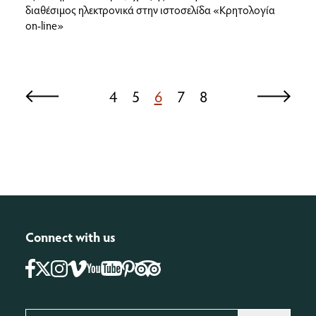
διαθέσιμος ηλεκτρονικά στην ιστοσελίδα «Κρητολογία
on-line»
4
5
6
7
8
Connect with us
Facebook
Instagram
Vimeo
Pinterest
Tripadvisor
Youtube
X